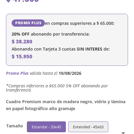
en compras superiores a
$
65.000
:
PROMO PLUS
20% OFF
abonando por transferencia:
$
38.280
Abonando con Tarjeta 3 cuotas
SIN INTERES
de:
$
15.950
Promo Plus
válida hasta el
10/08/2026
´*Compras inferiores a $65.000 5% OFF abonando por
transferencia
Cuadro Premium marco de madera negro, vidrio y lámina
en papel fotográfico alto gramaje
Tamaño
Estandar - 33x45
Extended - 45x63