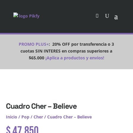
PROMO PLUS+
:
20% OFF por transferencia o 3
cuotas SIN INTERES en compras superiores a
$65.000
¡Aplica a productos y envios!
Cuadro Cher – Believe
Inicio
/
Pop
/
Cher
/ Cuadro Cher – Believe
$
47.850