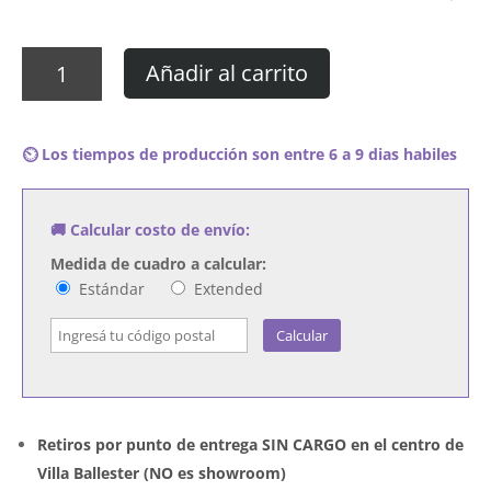
Cuadro
Añadir al carrito
Cher
-
Believe
⏲️ Los tiempos de producción son entre 6 a 9 dias habiles
cantidad
🚚 Calcular costo de envío:
Medida de cuadro a calcular:
Estándar
Extended
Calcular
Retiros por punto de entrega SIN CARGO en el centro de
Villa Ballester (NO es showroom)