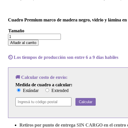
Cuadro Premium marco de madera negro, vidrio y lámina en p
Tamaño
Cuadro
Céline
Añadir al carrito
Dion
-
Celine
⏲️ Los tiempos de producción son entre 6 a 9 dias habiles
Dion
cantidad
🚚 Calcular costo de envío:
Medida de cuadro a calcular:
Estándar
Extended
Calcular
Retiros por punto de entrega SIN CARGO en el centro d