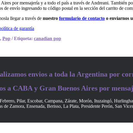
es por mensajería y a todo el país a través de Andreani. También po
tos de envío ingresando tu código postal en la sección del carrito de com
osla llegar a través de
nuestro
formulario de contacto
o enviarnos 
política de garantía
,
Pop
Etiqueta:
canadian pop
alizamos envios a toda la Argentina por cor
os a CABA y Gran Buenos Aires por mensaj
Febrero, Pilar, Escobar, Campana, Zárate, Morón, Ituzaingó, Hurlingh
 de Zamora, Ensenada, Berisso, La Plata, Presidente Perón, San Vice