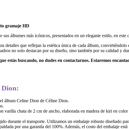
alto gramaje HD
e sus álbumes más icónicos, presentados en un elegante estilo, en este 
 detalles que reflejan la estética única de cada álbum, convirtiéndolo
cuadros no solo destacan por su diseño, sino también por su calidad y dur
 que estás buscando, no dudes en contactarnos. Estaremos encantad
e Dion:
del álbum Celine Dion de Céline Dion.
s.
 varilla chata de 2 cm de ancho, elaborada en madera de kiri en color 
do durante el transporte. Utilizamos un embalaje robusto diseñado para
paldada por una garantía del 100%. Además, el costo del embalaje está i