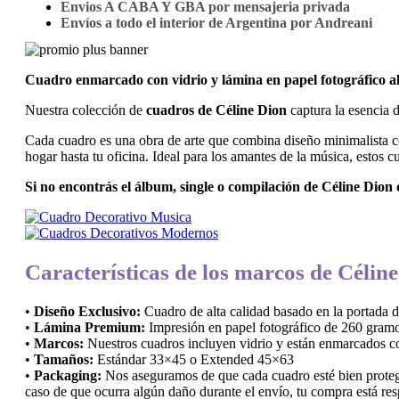
Envios A CABA Y GBA por mensajeria privada
Envíos a todo el interior de Argentina por Andreani
Cuadro enmarcado con vidrio y lámina en papel fotográfico 
Nuestra colección de
cuadros de Céline Dion
captura la esencia d
Cada cuadro es una obra de arte que combina diseño minimalista con
hogar hasta tu oficina. Ideal para los amantes de la música, estos 
Si no encontrás el álbum, single o compilación de Céline Dion
Características de los marcos de Célin
•
Diseño Exclusivo:
Cuadro de alta calidad basado en la portada 
•
Lámina Premium:
Impresión en papel fotográfico de 260 gramo
•
Marcos:
Nuestros cuadros incluyen vidrio y están enmarcados con
•
Tamaños:
Estándar 33×45 o Extended 45×63
•
Packaging:
Nos aseguramos de que cada cuadro esté bien protegi
caso de que ocurra algún daño durante el envío, tu compra está res