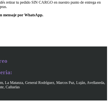
dés retirar tu pedido SIN CARGO en nuestro punto de entrega en
pras.
un mensaje por WhatsApp.
reo
eria:
am, La Matanza, General Rodríguez, Marcos Paz, Luján, Avellaneda,
nte, Cañuelas