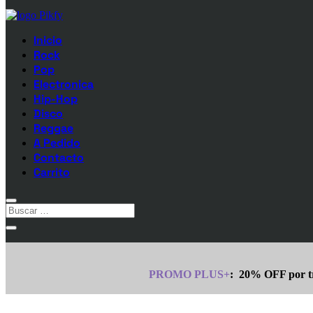
Inicio
Rock
Pop
Electronica
Hip-Hop
Disco
Reggae
A Pedido
Contacto
Carrito
PROMO PLUS+
:
20% OFF por tr