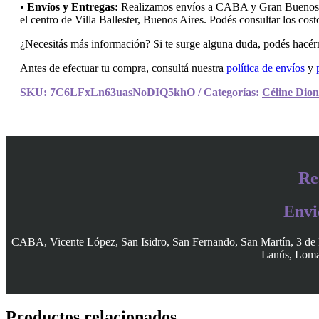
•
Envíos y Entregas:
Realizamos envíos a CABA y Gran Buenos Air
el centro de Villa Ballester, Buenos Aires. Podés consultar los cos
¿Necesitás más información? Si te surge alguna duda, podés hacérn
Antes de efectuar tu compra, consultá nuestra
política de envíos
y
SKU:
7C6LFxLn63uasNoDIQ5khO
Categorías:
Céline Dion
Re
Envi
CABA, Vicente López, San Isidro, San Fernando, San Martín, 3 de 
Lanús, Lomas
Productos relacionados