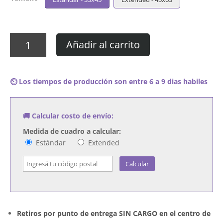
Cuadro
Añadir al carrito
Young
Nudy
-
⏲️ Los tiempos de producción son entre 6 a 9 dias habiles
Gumbo
cantidad
🚚 Calcular costo de envío:
Medida de cuadro a calcular:
Estándar
Extended
Calcular
Retiros por punto de entrega SIN CARGO en el centro de