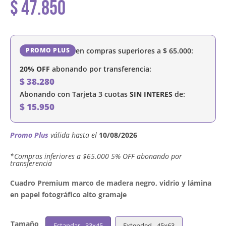
$
47.850
en compras superiores a
$
65.000
:
PROMO PLUS
20% OFF
abonando por transferencia:
$
38.280
Abonando con Tarjeta 3 cuotas
SIN INTERES
de:
$
15.950
Promo Plus
válida hasta el
10/08/2026
´*Compras inferiores a $65.000 5% OFF abonando por
transferencia
Cuadro Premium marco de madera negro, vidrio y lámina
en papel fotográfico alto gramaje
Tamaño
Estandar - 33x45
Extended - 45x63