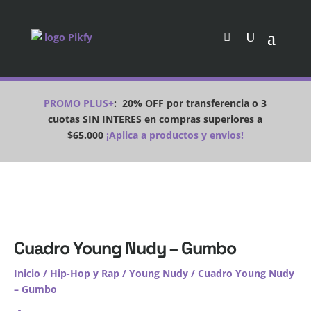
PROMO PLUS+
:
20% OFF por transferencia o 3
cuotas SIN INTERES en compras superiores a
$65.000
¡Aplica a productos y envios!
Cuadro Young Nudy – Gumbo
Inicio
/
Hip-Hop y Rap
/
Young Nudy
/ Cuadro Young Nudy
– Gumbo