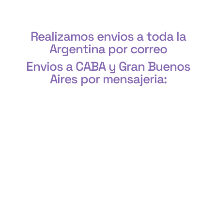
Realizamos envios a toda la
Argentina por correo
Envios a CABA y Gran Buenos
Aires por mensajeria:
CABA, Vicente López, San Isidro, San Fernando, San
Martín, 3 de Febrero, Pilar, Escobar, Campana,
Zárate, Morón, Ituzaingó, Hurlingham, La Matanza,
General Rodríguez, Marcos Paz, Luján, Avellaneda,
Lanús, Lomas de Zamora, Ensenada, Berisso, La
Plata, Presidente Perón, San Vicente, Cañuelas