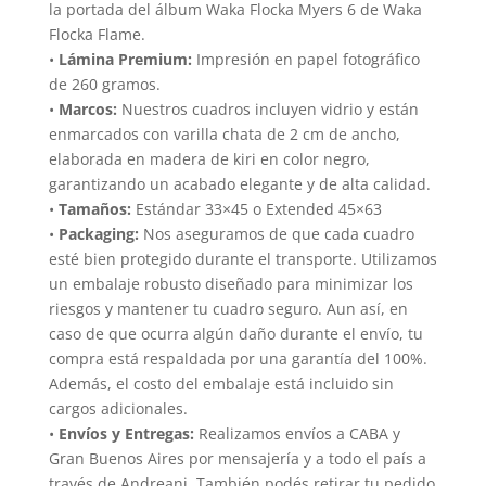
la portada del álbum Waka Flocka Myers 6 de Waka
Flocka Flame.
•
Lámina Premium:
Impresión en papel fotográfico
de 260 gramos.
•
Marcos:
Nuestros cuadros incluyen vidrio y están
enmarcados con varilla chata de 2 cm de ancho,
elaborada en madera de kiri en color negro,
garantizando un acabado elegante y de alta calidad.
•
Tamaños:
Estándar 33×45 o Extended 45×63
•
Packaging:
Nos aseguramos de que cada cuadro
esté bien protegido durante el transporte. Utilizamos
un embalaje robusto diseñado para minimizar los
riesgos y mantener tu cuadro seguro. Aun así, en
caso de que ocurra algún daño durante el envío, tu
compra está respaldada por una garantía del 100%.
Además, el costo del embalaje está incluido sin
cargos adicionales.
•
Envíos y Entregas:
Realizamos envíos a CABA y
Gran Buenos Aires por mensajería y a todo el país a
través de Andreani. También podés retirar tu pedido