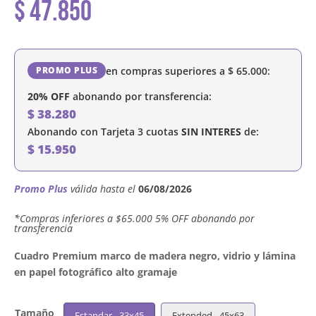
$
47.850
en compras superiores a
$
65.000
:
PROMO PLUS
20% OFF
abonando por transferencia:
$
38.280
Abonando con Tarjeta 3 cuotas
SIN INTERES
de:
$
15.950
Promo Plus
válida hasta el
06/08/2026
´*Compras inferiores a $65.000 5% OFF abonando por
transferencia
Cuadro Premium marco de madera negro, vidrio y lámina
en papel fotográfico alto gramaje
Tamaño
Estandar - 33x45
Extended - 45x63