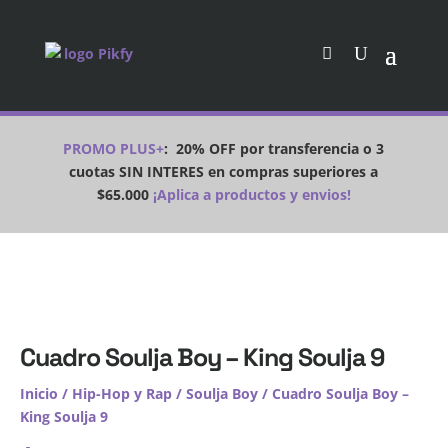
PROMO PLUS+
:
20% OFF por transferencia o 3
cuotas SIN INTERES en compras superiores a
$65.000
¡Aplica a productos y envios!
Cuadro Soulja Boy – King Soulja 9
Inicio
/
Hip-Hop y Rap
/
Soulja Boy
/ Cuadro Soulja Boy –
King Soulja 9