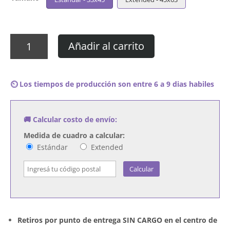
Cuadro
Añadir al carrito
Soulja
Boy
-
⏲️ Los tiempos de producción son entre 6 a 9 dias habiles
King
Soulja
9
🚚 Calcular costo de envío:
cantidad
Medida de cuadro a calcular:
Estándar
Extended
Calcular
Retiros por punto de entrega SIN CARGO en el centro de