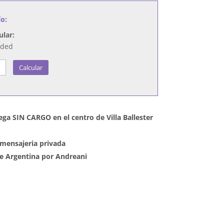
ío:
ular:
nded
Calcular
ega SIN CARGO en el centro de Villa Ballester
mensajeria privada
 de Argentina por Andreani