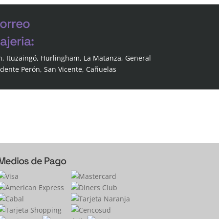
correo
jeria:
n, Ituzaingó, Hurlingham, La Matanza, General
idente Perón, San Vicente, Cañuelas
Medios de Pago