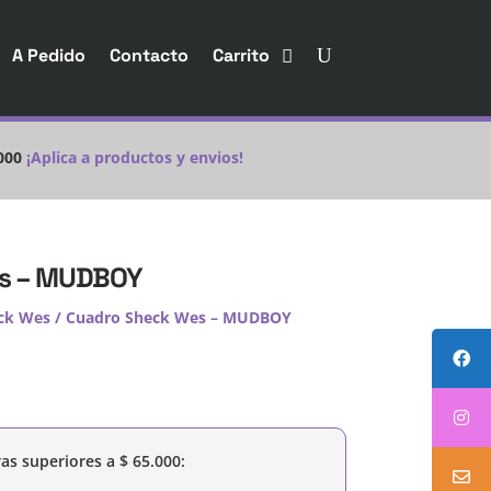
A Pedido
Contacto
Carrito
000
¡Aplica a productos y envios!
es – MUDBOY
ck Wes
/ Cuadro Sheck Wes – MUDBOY
as superiores a
$
65.000
: