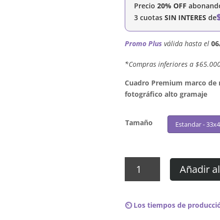
Precio
20% OFF
abonando 
3 cuotas
SIN INTERES
de
Promo Plus
válida hasta el
06
´*Compras inferiores a $65.00
Cuadro Premium marco de ma
fotográfico alto gramaje
Tamaño
Estandar - 33x
Cuadro
Añadir al
Sheck
Wes
-
⏲️ Los tiempos de producció
MUDBOY
cantidad