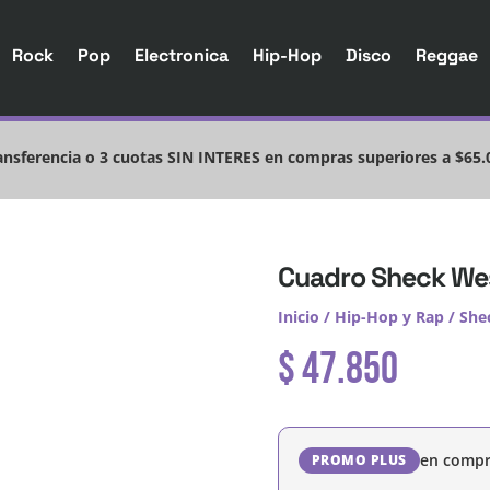
Rock
Pop
Electronica
Hip-Hop
Disco
Reggae
nsferencia o 3 cuotas SIN INTERES en compras superiores a $65.
Cuadro Sheck W
Inicio
/
Hip-Hop y Rap
/
She
$
47.850
en compr
PROMO PLUS