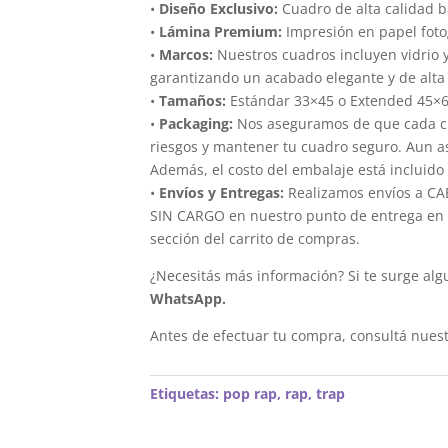
•
Diseño Exclusivo:
Cuadro de alta calidad 
•
Lámina Premium:
Impresión en papel foto
•
Marcos:
Nuestros cuadros incluyen vidrio 
garantizando un acabado elegante y de alta 
•
Tamaños:
Estándar 33×45 o Extended 45×
•
Packaging:
Nos aseguramos de que cada cua
riesgos y mantener tu cuadro seguro. Aun a
Además, el costo del embalaje está incluido 
•
Envíos y Entregas:
Realizamos envíos a CAB
SIN CARGO en nuestro punto de entrega en el
sección del carrito de compras.
¿Necesitás más información? Si te surge alg
WhatsApp.
Antes de efectuar tu compra, consultá nues
Etiquetas:
pop rap
,
rap
,
trap