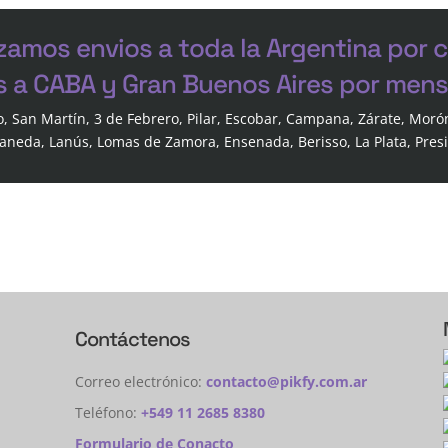
zamos envios a toda la Argentina por 
s a CABA y Gran Buenos Aires por mensa
o, San Martín, 3 de Febrero, Pilar, Escobar, Campana, Zárate, Moró
laneda, Lanús, Lomas de Zamora, Ensenada, Berisso, La Plata, Pres
Contáctenos
Correo electrónico:
contacto@pikfy.com.ar
Teléfono:
+549 11 2685 8380
Formulario de Conacto