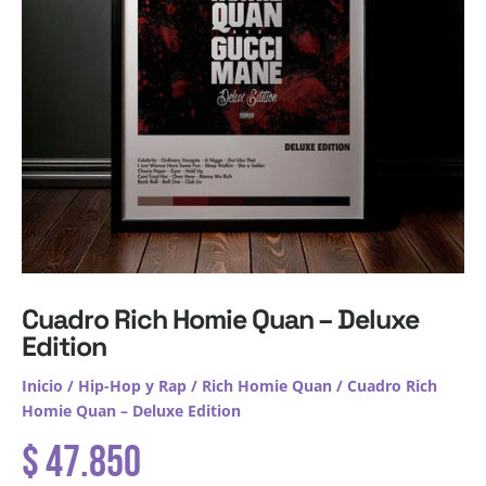
Cuadro Rich Homie Quan – Deluxe
Edition
Inicio
/
Hip-Hop y Rap
/
Rich Homie Quan
/ Cuadro Rich
Homie Quan – Deluxe Edition
$
47.850