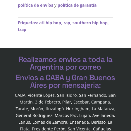
política de envíos
y
política de garantía
Etiquetas:
atl hip hop
,
rap
,
southern hip hop
,
trap
Realizamos envios a toda la
Argentina por correo
Envios a CABA y Gran Buenos
Aires por mensajeria:
CABA, Vicente López, San Isidro, San Fernando, San
Martín, 3 de Febrero, Pilar, Escobar, Campana,
Zárate, Morón, Ituzaingó, Hurlingham, La Matanza,
General Rodríguez, Marcos Paz, Luján, Avellaneda,
Lanús, Lomas de Zamora, Ensenada, Berisso, La
Plata, Presidente Perón, San Vicente, Cañuelas