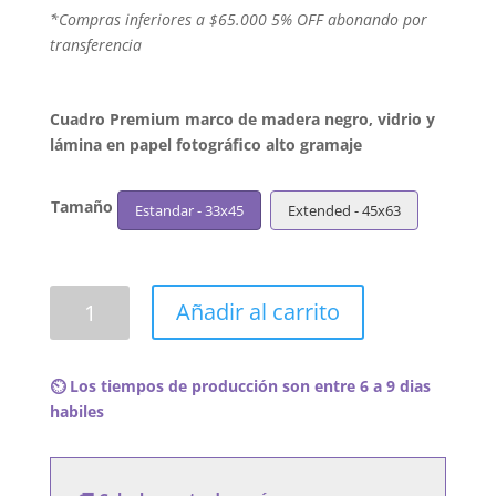
´*Compras inferiores a $65.000 5% OFF abonando por
transferencia
Cuadro Premium marco de madera negro, vidrio y
lámina en papel fotográfico alto gramaje
Tamaño
Estandar - 33x45
Extended - 45x63
Cuadro
Añadir al carrito
Mike
WiLL
Made-
⏲️ Los tiempos de producción son entre 6 a 9 dias
It
habiles
-
Ransom
cantidad