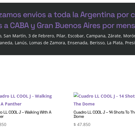
zamos envios a toda la Argentina por 
s a CABA y Gran Buenos Aires por mensa
o, San Martín, 3 de Febrero, Pilar, Escobar, Campana, Zárate, Moró
laneda, Lanús, Lomas de Zamora, Ensenada, Berisso, La Plata, Pres
o LL COOL J – Walking With A
Cuadro LL COOL J – 14 Shots To T
er
Dome
850
$
47.850