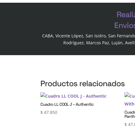
Reali
Envio
CABA, Vicente López, San Isidro, San Fernand
Rodríguez, Marcos Paz, Luján, Avel
Productos relacionados
Cuadro LL COOL J – Authentic
$
47.850
Cuadr
Panth
$
47.