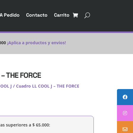
A Pedido
Contacto
Carrito
000
¡Aplica a productos y envios!
 – THE FORCE
COOL J
/ Cuadro LL COOL J – THE FORCE
as superiores a
$
65.000
: