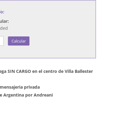
ío:
ular:
nded
Calcular
ega SIN CARGO en el centro de Villa Ballester
mensajeria privada
 de Argentina por Andreani