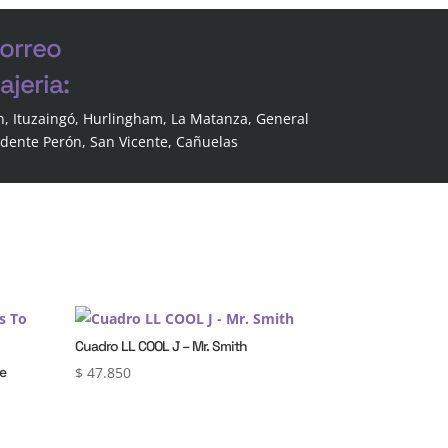
correo
jeria:
n, Ituzaingó, Hurlingham, La Matanza, General
idente Perón, San Vicente, Cañuelas
Cuadro LL COOL J – Mr. Smith
he
$
47.850