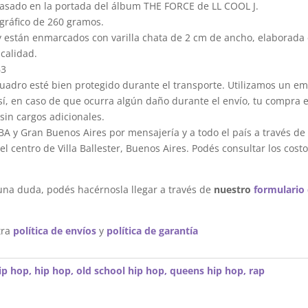
basado en la portada del álbum THE FORCE de LL COOL J.
gráfico de 260 gramos.
y están enmarcados con varilla chata de 2 cm de ancho, elaborada 
calidad.
63
dro esté bien protegido durante el transporte. Utilizamos un em
sí, en caso de que ocurra algún daño durante el envío, tu compra 
sin cargos adicionales.
A y Gran Buenos Aires por mensajería y a todo el país a través de
 centro de Villa Ballester, Buenos Aires. Podés consultar los costo
una duda, podés hacérnosla llegar a través de
nuestro
formulario
tra
política de envíos
y
política de garantía
ip hop
,
hip hop
,
old school hip hop
,
queens hip hop
,
rap