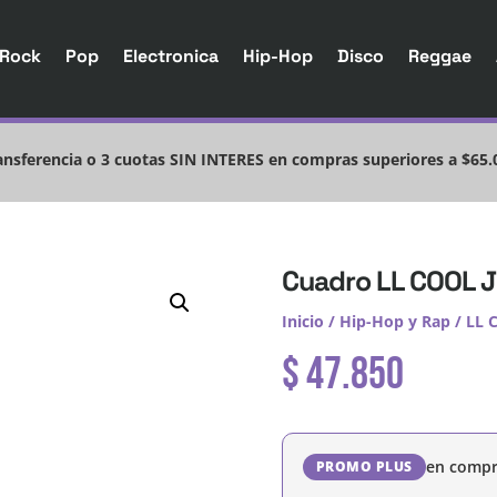
Rock
Pop
Electronica
Hip-Hop
Disco
Reggae
nsferencia o 3 cuotas SIN INTERES en compras superiores a $65.
Cuadro LL COOL J
Inicio
/
Hip-Hop y Rap
/
LL 
$
47.850
en compr
PROMO PLUS