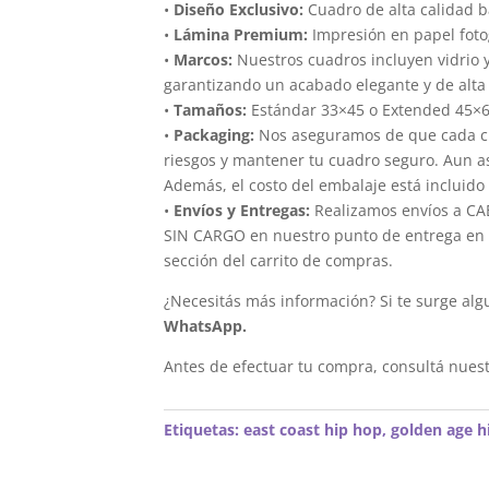
•
Diseño Exclusivo:
Cuadro de alta calidad 
•
Lámina Premium:
Impresión en papel foto
•
Marcos:
Nuestros cuadros incluyen vidrio 
garantizando un acabado elegante y de alta 
•
Tamaños:
Estándar 33×45 o Extended 45×
•
Packaging:
Nos aseguramos de que cada cua
riesgos y mantener tu cuadro seguro. Aun a
Además, el costo del embalaje está incluido 
•
Envíos y Entregas:
Realizamos envíos a CAB
SIN CARGO en nuestro punto de entrega en el
sección del carrito de compras.
¿Necesitás más información? Si te surge alg
WhatsApp.
Antes de efectuar tu compra, consultá nues
Etiquetas:
east coast hip hop
,
golden age h