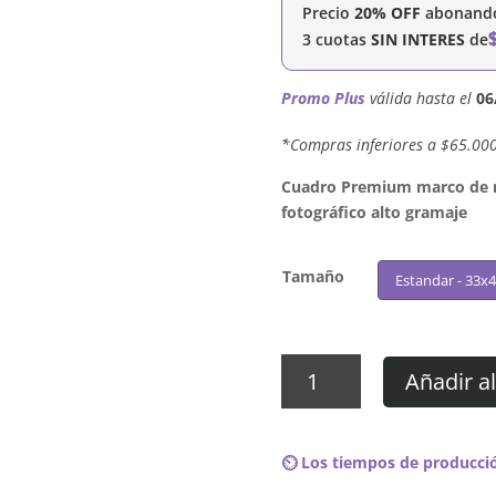
Precio
20% OFF
abonando 
3 cuotas
SIN INTERES
de
Promo Plus
válida hasta el
06
´*Compras inferiores a $65.00
Cuadro Premium marco de ma
fotográfico alto gramaje
Tamaño
Estandar - 33x
Cuadro
Añadir al
LL
COOL
J
⏲️ Los tiempos de producció
-
THE