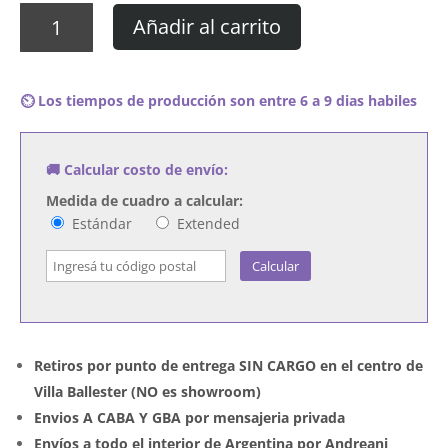
Cuadro
Añadir al carrito
Lil'
Kim
-
⏲️ Los tiempos de producción son entre 6 a 9 dias habiles
Hard
Core
cantidad
🚚 Calcular costo de envío:
Medida de cuadro a calcular:
Estándar
Extended
Calcular
Retiros por punto de entrega SIN CARGO en el centro de
Villa Ballester (NO es showroom)
Envios A CABA Y GBA por mensajeria privada
Envíos a todo el interior de Argentina por Andreani