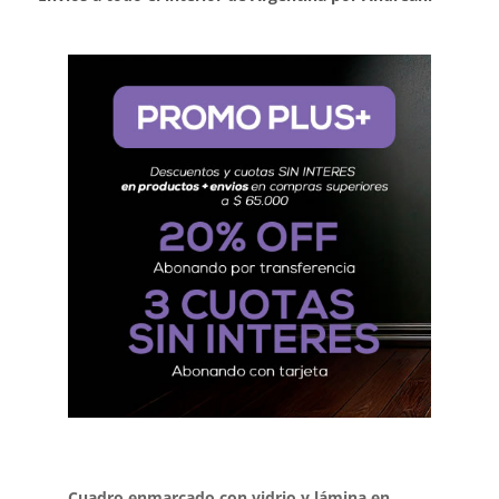
Cuadro enmarcado con vidrio y lámina en