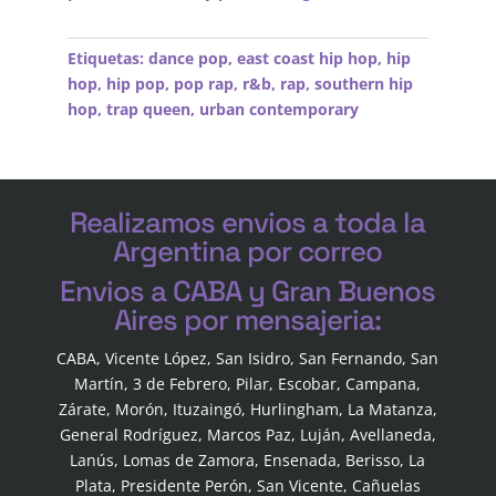
Etiquetas:
dance pop
,
east coast hip hop
,
hip
hop
,
hip pop
,
pop rap
,
r&b
,
rap
,
southern hip
hop
,
trap queen
,
urban contemporary
Realizamos envios a toda la
Argentina por correo
Envios a CABA y Gran Buenos
Aires por mensajeria:
CABA, Vicente López, San Isidro, San Fernando, San
Martín, 3 de Febrero, Pilar, Escobar, Campana,
Zárate, Morón, Ituzaingó, Hurlingham, La Matanza,
General Rodríguez, Marcos Paz, Luján, Avellaneda,
Lanús, Lomas de Zamora, Ensenada, Berisso, La
Plata, Presidente Perón, San Vicente, Cañuelas