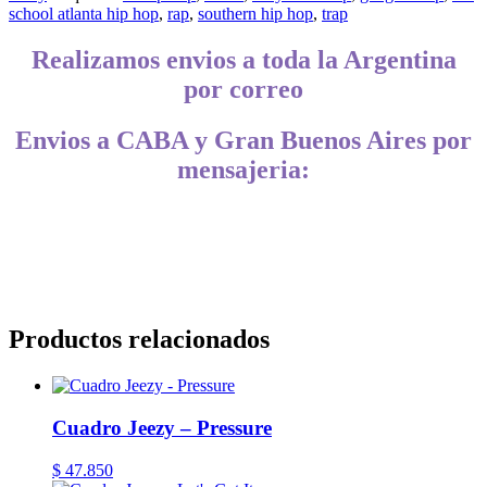
school atlanta hip hop
,
rap
,
southern hip hop
,
trap
Realizamos envios a toda la Argentina
por correo
Envios a CABA y Gran Buenos Aires por
mensajeria:
CABA, Vicente López, San Isidro, San Fernando, San Martín, 3 de
Febrero, Pilar, Escobar, Campana, Zárate, Morón, Ituzaingó,
Hurlingham, La Matanza, General Rodríguez, Marcos Paz, Luján,
Avellaneda, Lanús, Lomas de Zamora, Ensenada, Berisso, La Plata,
Presidente Perón, San Vicente, Cañuelas
Productos relacionados
Cuadro Jeezy – Pressure
$
47.850