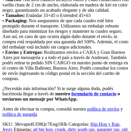
varilla chata de 2 cm de ancho, elaborada en madera de kiri en color
negro, garantizando un acabado elegante y de alta calidad.
•
Tamaños:
Estándar 33×45 o Extended 45×63
•
Packaging:
Nos aseguramos de que cada cuadro esté bien
protegido durante el transporte. Utilizamos un embalaje robusto
diseñado para minimizar los riesgos y mantener tu cuadro seguro.
Aun así, en caso de que ocurra algún daño durante el envío, tu
compra está respaldada por una garantía del 100%. Además, el costo
del embalaje está incluido sin cargos adicionales.
•
Envíos y Entregas:
Realizamos envíos a CABA y Gran Buenos
Aires por mensajería y a todo el país a través de Andreani. También
podés retirar tu pedido SIN CARGO en nuestro punto de entrega en
el centro de Villa Ballester, Buenos Aires. Podés consultar los costos
de envío ingresando tu código postal en la sección del carrito de
compras.
¿Necesitás más información? Si te surge alguna duda, podés
hacérnosla llegar a través de
nuestro
formulario de contacto
o
enviarnos un mensaje por WhatsApp.
Antes de efectuar tu compra, consultá nuestra
política de envíos
y
política de garantía
SKU:
38evapn4UD8Qc7Esqj1Rfk
Categorías:
Hip-Hop y Rap
,
Jeezy
Etiquetas:
atl hip hop
,
crunk
,
dirty south rap
,
gangster rap
,
old