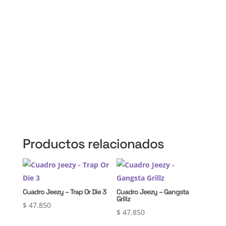
Martín, 3 de Febrero, Pilar, Escobar, Campana,
Zárate, Morón, Ituzaingó, Hurlingham, La Matanza,
General Rodríguez, Marcos Paz, Luján, Avellaneda,
Lanús, Lomas de Zamora, Ensenada, Berisso, La
Plata, Presidente Perón, San Vicente, Cañuelas
Productos relacionados
Cuadro Jeezy – Trap Or Die 3
Cuadro Jeezy – Gangsta
Grillz
$
47.850
$
47.850