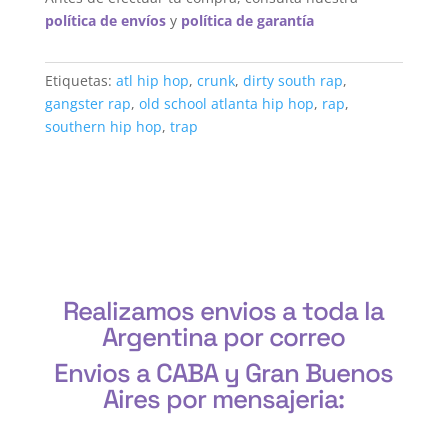
política de envíos
y
política de garantía
Etiquetas:
atl hip hop
,
crunk
,
dirty south rap
,
gangster rap
,
old school atlanta hip hop
,
rap
,
southern hip hop
,
trap
Realizamos envios a toda la
Argentina por correo
Envios a CABA y Gran Buenos
Aires por mensajeria:
CABA, Vicente López, San Isidro, San Fernando, San