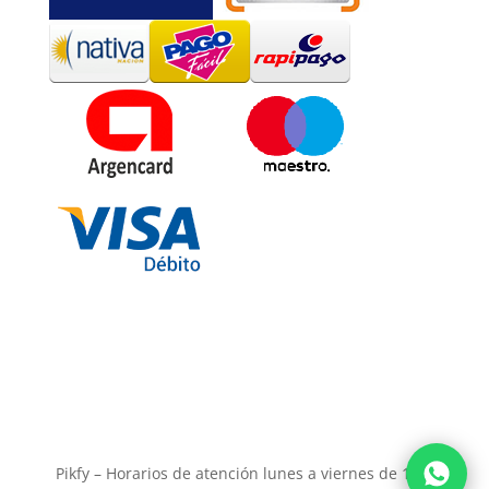
Pikfy – Horarios de atención lunes a viernes de 11 a