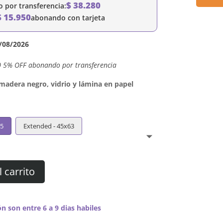
$
38.280
por transferencia:
$
15.950
abonando con tarjeta
/08/2026
0 5% OFF abonando por transferencia
dera negro, vidrio y lámina en papel
45
Extended - 45x63
l carrito
n son entre 6 a 9 dias habiles