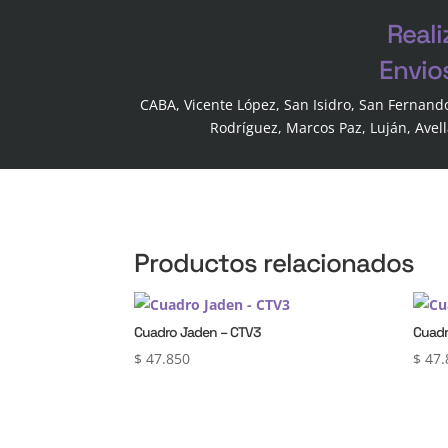
Reali
Envio
CABA, Vicente López, San Isidro, San Fernand
Rodríguez, Marcos Paz, Luján, Avel
Productos relacionados
Cuadro Jaden – CTV3
Cuadr
$
47.850
$
47.