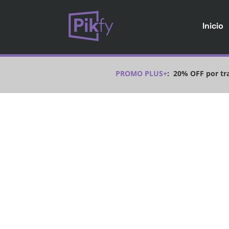
Inicio
PROMO PLUS+
:
20% OFF por tra