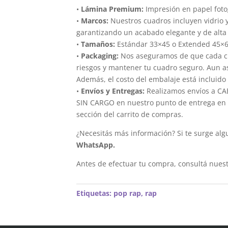
•
Lámina Premium:
Impresión en papel foto
•
Marcos:
Nuestros cuadros incluyen vidrio 
garantizando un acabado elegante y de alta 
•
Tamaños:
Estándar 33×45 o Extended 45×
•
Packaging:
Nos aseguramos de que cada cua
riesgos y mantener tu cuadro seguro. Aun a
Además, el costo del embalaje está incluido 
•
Envíos y Entregas:
Realizamos envíos a CAB
SIN CARGO en nuestro punto de entrega en el
sección del carrito de compras.
¿Necesitás más información? Si te surge alg
WhatsApp.
Antes de efectuar tu compra, consultá nues
Etiquetas:
pop rap
,
rap