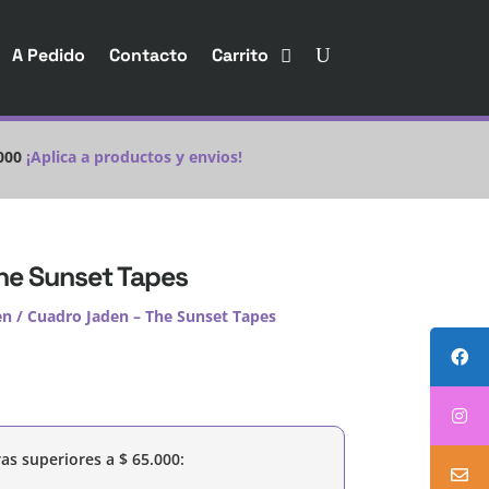
A Pedido
Contacto
Carrito
000
¡Aplica a productos y envios!
he Sunset Tapes
en
/ Cuadro Jaden – The Sunset Tapes
as superiores a
$
65.000
: