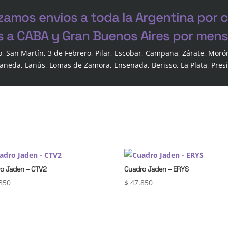
zamos envios a toda la Argentina por 
s a CABA y Gran Buenos Aires por mensa
o, San Martín, 3 de Febrero, Pilar, Escobar, Campana, Zárate, Moró
laneda, Lanús, Lomas de Zamora, Ensenada, Berisso, La Plata, Pres
o Jaden – CTV2
Cuadro Jaden – ERYS
850
$
47.850