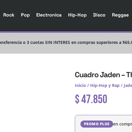
Rock
Pop
Electronica
Hip-Hop
Disco
Reggae
nsferencia o 3 cuotas SIN INTERES en compras superiores a $65.
Cuadro Jaden – T
Inicio
/
Hip-Hop y Rap
/
Jad
$
47.850
en compr
PROMO PLUS