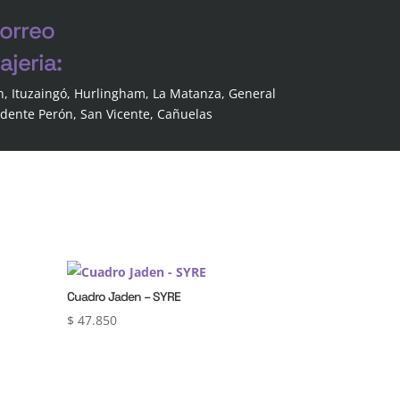
correo
jeria:
n, Ituzaingó, Hurlingham, La Matanza, General
idente Perón, San Vicente, Cañuelas
Cuadro Jaden – SYRE
$
47.850