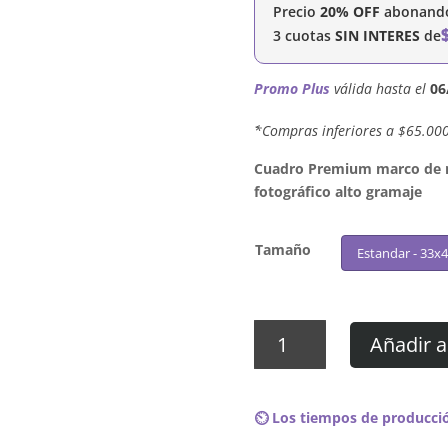
Precio
20% OFF
abonando 
3 cuotas
SIN INTERES
de
Promo Plus
válida hasta el
06
´*Compras inferiores a $65.00
Cuadro Premium marco de ma
fotográfico alto gramaje
Tamaño
Estandar - 33x
Cuadro
Añadir a
Jaden
-
The
⏲️ Los tiempos de producció
Sunset
Tapes