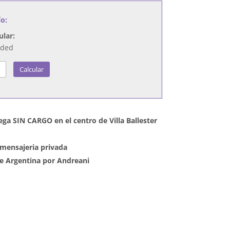
ío:
ular:
nded
Calcular
ega SIN CARGO en el centro de Villa Ballester
mensajeria privada
 de Argentina por Andreani