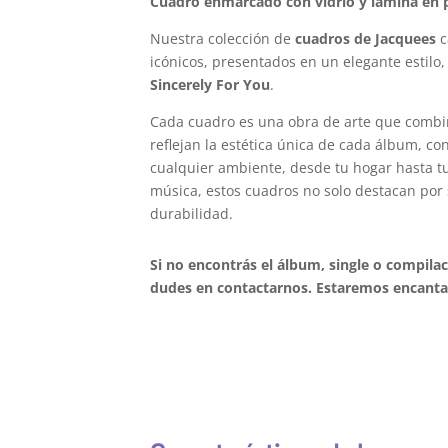
Cuadro enmarcado con vidrio y lámina en p
Nuestra colección de
cuadros de Jacquees
c
icónicos, presentados en un elegante estilo,
Sincerely For You
.
Cada cuadro es una obra de arte que combi
reflejan la estética única de cada álbum, c
cualquier ambiente, desde tu hogar hasta tu 
música, estos cuadros no solo destacan por 
durabilidad.
Si no encontrás el álbum, single o compila
dudes en contactarnos. Estaremos encantad