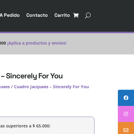
A Pedido
Contacto
Carrito
000
¡Aplica a productos y envios!
– Sincerely For You
quees
/ Cuadro Jacquees – Sincerely For You
as superiores a
$
65.000
: