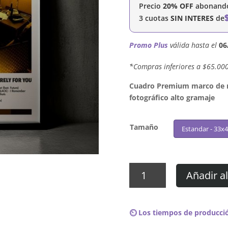
Precio
20% OFF
abonando 
3 cuotas
SIN INTERES
de
Promo Plus
válida hasta el
06
´*Compras inferiores a $65.00
Cuadro Premium marco de ma
fotográfico alto gramaje
Tamaño
Estandar - 33x
Cuadro
Añadir al
Jacquees
-
Sincerely
⏲️ Los tiempos de producció
For
You