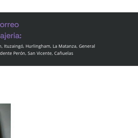
correo
jeria:
n, Ituzaingó, Hurlingham, La Matanza, General
idente Perón, San Vicente, Cañuelas