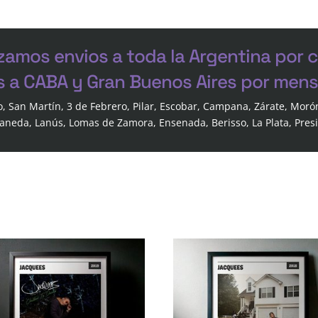
zamos envios a toda la Argentina por 
s a CABA y Gran Buenos Aires por mensa
o, San Martín, 3 de Febrero, Pilar, Escobar, Campana, Zárate, Moró
laneda, Lanús, Lomas de Zamora, Ensenada, Berisso, La Plata, Pres