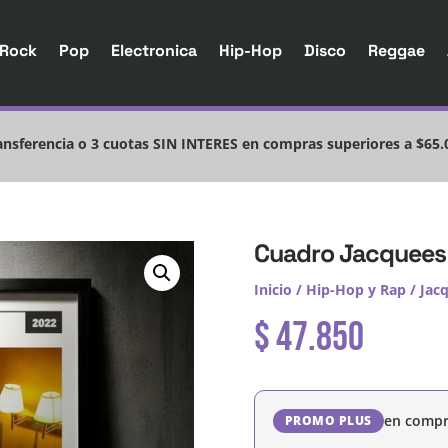
Rock
Pop
Electronica
Hip-Hop
Disco
Reggae
nsferencia o 3 cuotas SIN INTERES en compras superiores a $65.
Cuadro Jacquees 
Inicio
/
Hip-Hop y Rap
/
Jac
$
47.850
en compr
PROMO PLUS