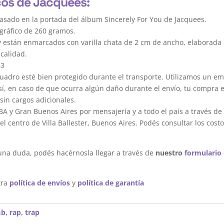
cos de Jacquees:
asado en la portada del álbum Sincerely For You de Jacquees.
gráfico de 260 gramos.
y están enmarcados con varilla chata de 2 cm de ancho, elaborada 
calidad.
63
dro esté bien protegido durante el transporte. Utilizamos un em
sí, en caso de que ocurra algún daño durante el envío, tu compra 
sin cargos adicionales.
A y Gran Buenos Aires por mensajería y a todo el país a través de
 centro de Villa Ballester, Buenos Aires. Podés consultar los costo
una duda, podés hacérnosla llegar a través de
nuestro
formulario
tra
política de envíos
y
política de garantía
&b
,
rap
,
trap