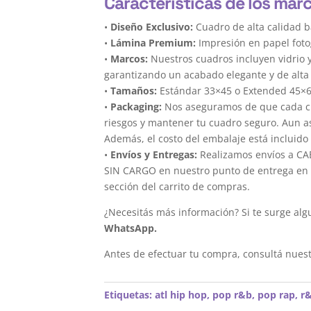
Características de los mar
•
Diseño Exclusivo:
Cuadro de alta calidad b
•
Lámina Premium:
Impresión en papel foto
•
Marcos:
Nuestros cuadros incluyen vidrio 
garantizando un acabado elegante y de alta 
•
Tamaños:
Estándar 33×45 o Extended 45×
•
Packaging:
Nos aseguramos de que cada cua
riesgos y mantener tu cuadro seguro. Aun a
Además, el costo del embalaje está incluido 
•
Envíos y Entregas:
Realizamos envíos a CAB
SIN CARGO en nuestro punto de entrega en el
sección del carrito de compras.
¿Necesitás más información? Si te surge alg
WhatsApp.
Antes de efectuar tu compra, consultá nues
Etiquetas:
atl hip hop
,
pop r&b
,
pop rap
,
r