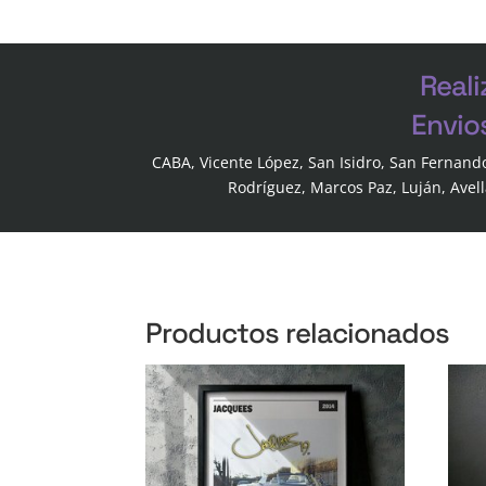
Reali
Envio
CABA, Vicente López, San Isidro, San Fernand
Rodríguez, Marcos Paz, Luján, Avel
Productos relacionados