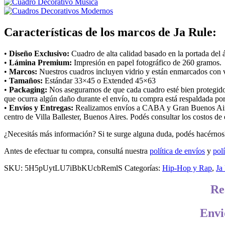
Características de los marcos de Ja Rule:
•
Diseño Exclusivo:
Cuadro de alta calidad basado en la portada del
•
Lámina Premium:
Impresión en papel fotográfico de 260 gramos.
•
Marcos:
Nuestros cuadros incluyen vidrio y están enmarcados con va
•
Tamaños:
Estándar 33×45 o Extended 45×63
•
Packaging:
Nos aseguramos de que cada cuadro esté bien protegido 
que ocurra algún daño durante el envío, tu compra está respaldada por
•
Envíos y Entregas:
Realizamos envíos a CABA y Gran Buenos Aires 
centro de Villa Ballester, Buenos Aires. Podés consultar los costos de
¿Necesitás más información? Si te surge alguna duda, podés hacérnosl
Antes de efectuar tu compra, consultá nuestra
política de envíos
y
polí
SKU:
5H5pUytLU7iBbKUcbRemlS
Categorías:
Hip-Hop y Rap
,
Ja
Re
Envi