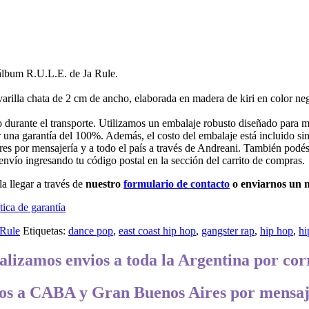
 álbum R.U.L.E. de Ja Rule.
rilla chata de 2 cm de ancho, elaborada en madera de kiri en color neg
durante el transporte. Utilizamos un embalaje robusto diseñado para mi
 una garantía del 100%. Además, el costo del embalaje está incluido sin
por mensajería y a todo el país a través de Andreani. También podés
 envío ingresando tu código postal en la sección del carrito de compras.
a llegar a través de
nuestro
formulario de contacto
o enviarnos un 
tica de garantía
 Rule
Etiquetas:
dance pop
,
east coast hip hop
,
gangster rap
,
hip hop
,
hi
alizamos envios a toda la Argentina por cor
os a CABA y Gran Buenos Aires por mensaj