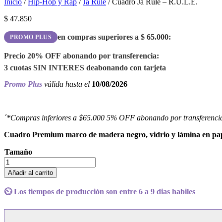
Inicio
/
Hip-Hop y Rap
/
Ja Rule
/ Cuadro Ja Rule – R.U.L.E.
$
47.850
en compras superiores a
$
65.000
:
PROMO PLUS
Precio
20% OFF
abonando por transferencia:
3 cuotas
SIN INTERES
de
abonando con tarjeta
Promo Plus
válida hasta el
10/08/2026
´*Compras inferiores a $65.000 5% OFF abonando por transferenci
Cuadro Premium marco de madera negro, vidrio y lámina en pape
Tamaño
Cuadro
Ja
Añadir al carrito
Rule
-
⏲️ Los tiempos de producción son entre 6 a 9 dias habiles
R.U.L.E.
cantidad