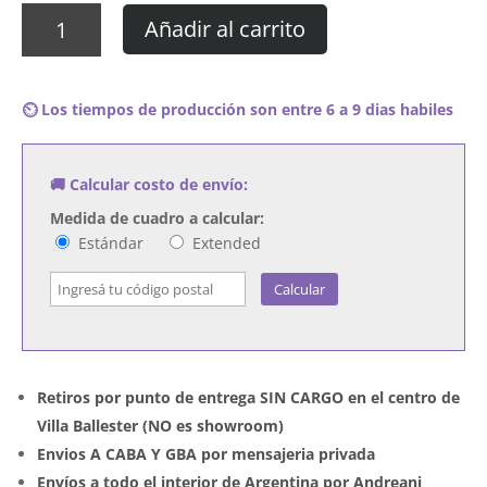
Cuadro
Añadir al carrito
Flo
Rida
-
⏲️ Los tiempos de producción son entre 6 a 9 dias habiles
R.O.O.T.S.
cantidad
🚚 Calcular costo de envío:
Medida de cuadro a calcular:
Estándar
Extended
Calcular
Retiros por punto de entrega SIN CARGO en el centro de
Villa Ballester (NO es showroom)
Envios A CABA Y GBA por mensajeria privada
Envíos a todo el interior de Argentina por Andreani