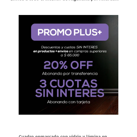
Cuadro enmarcado con vidrio y lámina en