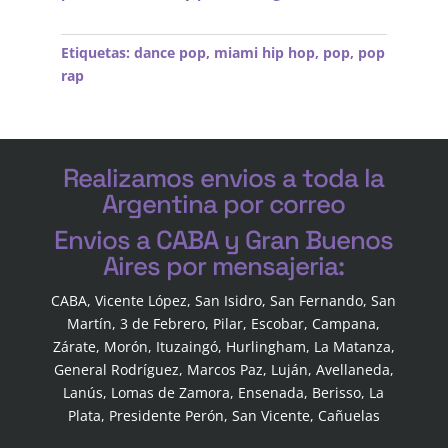
Etiquetas:
dance pop
,
miami hip hop
,
pop
,
pop
rap
Realizamos envios a toda la
Argentina por correo
Envios a CABA y Gran Buenos
Aires por mensajeria:
CABA, Vicente López, San Isidro, San Fernando, San
Martín, 3 de Febrero, Pilar, Escobar, Campana,
Zárate, Morón, Ituzaingó, Hurlingham, La Matanza,
General Rodríguez, Marcos Paz, Luján, Avellaneda,
Lanús, Lomas de Zamora, Ensenada, Berisso, La
Plata, Presidente Perón, San Vicente, Cañuelas