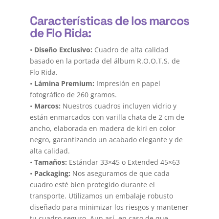
Características de los marcos
de Flo Rida:
•
Diseño Exclusivo:
Cuadro de alta calidad
basado en la portada del álbum R.O.O.T.S. de
Flo Rida.
•
Lámina Premium:
Impresión en papel
fotográfico de 260 gramos.
•
Marcos:
Nuestros cuadros incluyen vidrio y
están enmarcados con varilla chata de 2 cm de
ancho, elaborada en madera de kiri en color
negro, garantizando un acabado elegante y de
alta calidad.
•
Tamaños:
Estándar 33×45 o Extended 45×63
•
Packaging:
Nos aseguramos de que cada
cuadro esté bien protegido durante el
transporte. Utilizamos un embalaje robusto
diseñado para minimizar los riesgos y mantener
tu cuadro seguro. Aun así, en caso de que