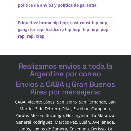
política de envíos
y
política de garantía
Etiquetas:
bronx hip hop
,
east coast hip hop
,
gangster rap
,
hardcore hip hop
,
hip hop
,
pop
rap
,
rap
,
trap
Realizamos envios a toda la
Argentina por correo
Envios a CABA y Gran Buenos
Aires por mensajeria:
CABA, Vicente López, San Isidro, San Fernando, San
Martín, 3 de Febrero, Pilar, Escobar, Campana,
Zárate, Morón, Ituzaingó, Hurlingham, La Matanza,
General Rodríguez, Marcos Paz, Luján, Avellaneda,
Lanús, Lomas de Zamora, Ensenada, Berisso, La