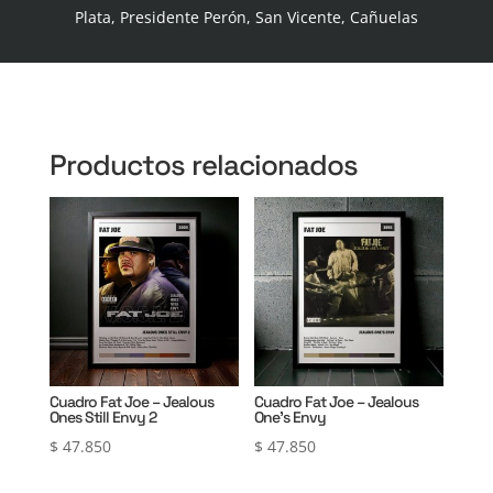
Plata, Presidente Perón, San Vicente, Cañuelas
Productos relacionados
Cuadro Fat Joe – Jealous
Cuadro Fat Joe – Jealous
Ones Still Envy 2
One’s Envy
$
47.850
$
47.850