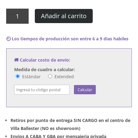
Cuadro
Añadir al carrito
Fat
Joe
-
⏲️ Los tiempos de producción son entre 6 a 9 dias habiles
The
Elephant
In
🚚 Calcular costo de envío:
The
Room
Medida de cuadro a calcular:
cantidad
Estándar
Extended
Calcular
Retiros por punto de entrega SIN CARGO en el centro de
Villa Ballester (NO es showroom)
Envios A CABA Y GBA por mensajeria privada