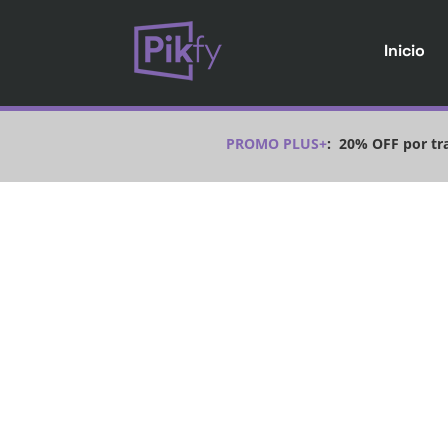
Inicio
PROMO PLUS+
:
20% OFF por tra