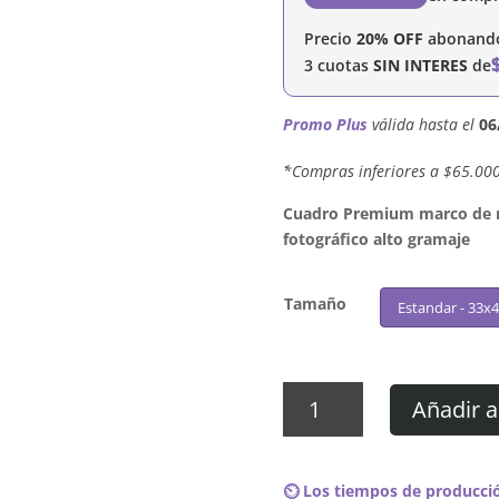
Precio
20% OFF
abonando 
3 cuotas
SIN INTERES
de
Promo Plus
válida hasta el
06
´*Compras inferiores a $65.00
Cuadro Premium marco de ma
fotográfico alto gramaje
Tamaño
Estandar - 33x
Cuadro
Añadir a
Orange
Sector
-
⏲️ Los tiempos de producció
Untertage