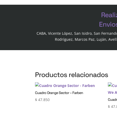
Reali
Envio
CABA, Vicente López, San Isidro, San Fernand
Rodríguez, Marcos Paz, Luján, Avel
Productos relacionados
Cuadro Orange Sector – Farben
$
47.850
Cuadr
$
47.