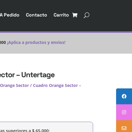
A Pedido
Contacto
Carrito
000
¡Aplica a productos y envios!
ctor – Untertage
Orange Sector
/ Cuadro Orange Sector –
as superiores a
$
65.000
: