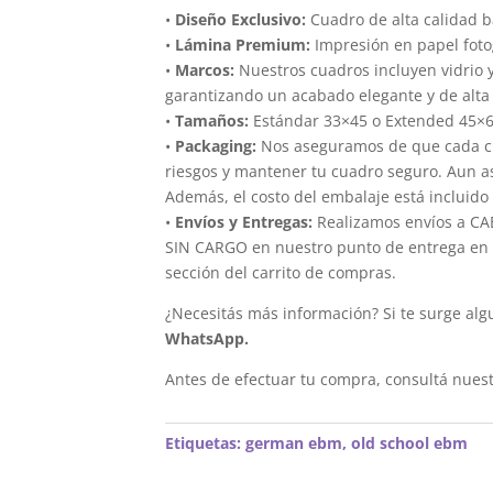
•
Diseño Exclusivo:
Cuadro de alta calidad b
•
Lámina Premium:
Impresión en papel foto
•
Marcos:
Nuestros cuadros incluyen vidrio 
garantizando un acabado elegante y de alta 
•
Tamaños:
Estándar 33×45 o Extended 45×
•
Packaging:
Nos aseguramos de que cada cua
riesgos y mantener tu cuadro seguro. Aun a
Además, el costo del embalaje está incluido 
•
Envíos y Entregas:
Realizamos envíos a CAB
SIN CARGO en nuestro punto de entrega en el
sección del carrito de compras.
¿Necesitás más información? Si te surge alg
WhatsApp.
Antes de efectuar tu compra, consultá nues
Etiquetas:
german ebm
,
old school ebm