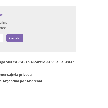
ío:
ular:
nded
Calcular
ega SIN CARGO en el centro de Villa Ballester
mensajeria privada
 de Argentina por Andreani