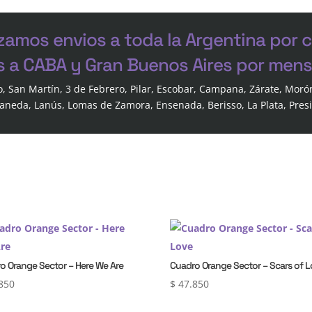
zamos envios a toda la Argentina por 
s a CABA y Gran Buenos Aires por mensa
o, San Martín, 3 de Febrero, Pilar, Escobar, Campana, Zárate, Moró
laneda, Lanús, Lomas de Zamora, Ensenada, Berisso, La Plata, Pres
o Orange Sector – Here We Are
Cuadro Orange Sector – Scars of 
850
$
47.850