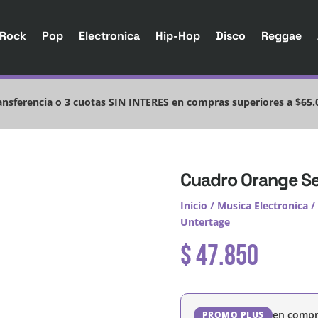
Rock
Pop
Electronica
Hip-Hop
Disco
Reggae
nsferencia o 3 cuotas SIN INTERES en compras superiores a $65.
Cuadro Orange Se
Inicio
/
Musica Electronica
/
Untertage
$
47.850
en compr
PROMO PLUS