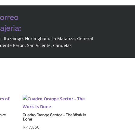
correo
jeria:
n, Ituzaingó, Hurlingham, La Matanza, General
idente Perón, San Vicente, Cañuelas
Love
Cuadro Orange Sector – The Work Is
Done
$
47.850