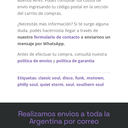
Buenos Aires. Podés consultar los costos de
envío ingresando tu código postal en la sección
del carrito de compras.
¿Necesitás más información? Si te surge alguna
duda, podés hacérnosla llegar a través de
nuestro
formulario de contacto
o enviarnos un
mensaje por WhatsApp.
Antes de efectuar tu compra, consultá nuestra
política de envíos
y
política de garantía
Etiquetas:
classic soul
,
disco
,
funk
,
motown
,
philly soul
,
quiet storm
,
soul
,
southern soul
Realizamos envios a toda la
Argentina por correo