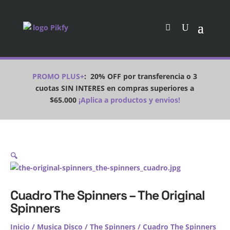
PROMO PLUS+
:
20% OFF por transferencia o 3
cuotas SIN INTERES en compras superiores a
$65.000
¡Aplica a productos y envios!
🔍
Cuadro The Spinners – The Original
Spinners
Inicio
/
Musica Disco
/
The Spinners
/ Cuadro The Spinners