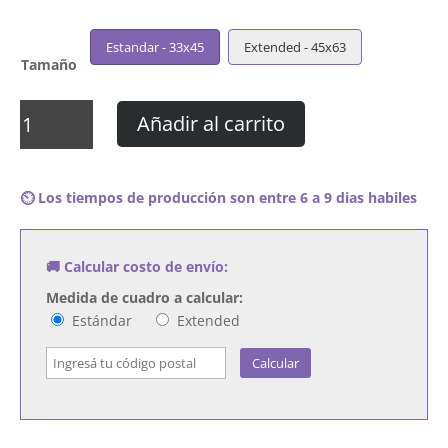
Estandar - 33x45
Extended - 45x63
Tamaño
Cuadro
Añadir al carrito
The
Spinners
-
⏲️ Los tiempos de producción son entre 6 a 9 dias habiles
The
Original
Spinners
🚚 Calcular costo de envío:
cantidad
Medida de cuadro a calcular:
Estándar
Extended
Calcular