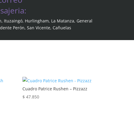
ajeria:
n, Ituzaingó, Hurlingham, La Matanza, General
idente Perón, San Vicente, Cañuelas
Cuadro Patrice Rushen – Pizzazz
$
47.850