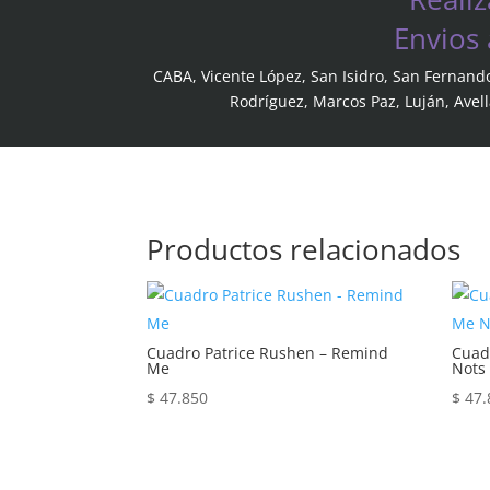
Envios
CABA, Vicente López, San Isidro, San Fernand
Rodríguez, Marcos Paz, Luján, Avel
Productos relacionados
Cuadro Patrice Rushen – Remind
Cuad
Me
Nots
$
47.850
$
47.