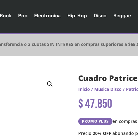
Rock
Pop
Electronica
Hip-Hop
Disco
Reggae
nsferencia o 3 cuotas SIN INTERES en compras superiores a $65.
Cuadro Patric
Inicio
/
Musica Disco
/
Patri
$
47.850
en compras 
PROMO PLUS
Precio
20% OFF
abonando po