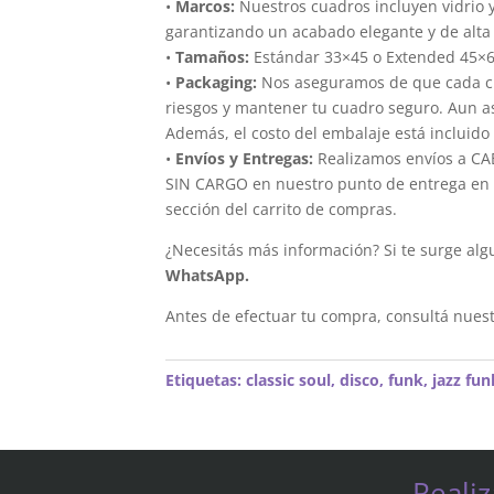
•
Marcos:
Nuestros cuadros incluyen vidrio 
garantizando un acabado elegante y de alta 
•
Tamaños:
Estándar 33×45 o Extended 45×
•
Packaging:
Nos aseguramos de que cada cua
riesgos y mantener tu cuadro seguro. Aun a
Además, el costo del embalaje está incluido 
•
Envíos y Entregas:
Realizamos envíos a CAB
SIN CARGO en nuestro punto de entrega en el
sección del carrito de compras.
¿Necesitás más información? Si te surge alg
WhatsApp.
Antes de efectuar tu compra, consultá nues
Etiquetas:
classic soul
,
disco
,
funk
,
jazz fun
Reali