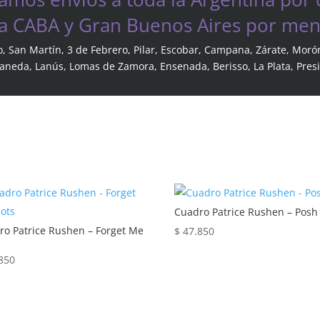
 a CABA y Gran Buenos Aires por mens
o, San Martín, 3 de Febrero, Pilar, Escobar, Campana, Zárate, Moró
laneda, Lanús, Lomas de Zamora, Ensenada, Berisso, La Plata, Pres
Cuadro Patrice Rushen – Posh
ro Patrice Rushen – Forget Me
$
47.850
850