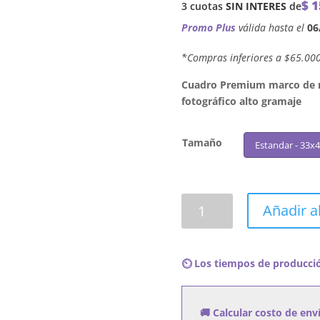
$
1
3 cuotas
SIN INTERES
de
Promo Plus
válida hasta el
06
´*Compras inferiores a $65.00
Cuadro Premium marco de ma
fotográfico alto gramaje
Tamaño
Estandar - 33x
Cuadro
Añadir al
Patrice
Rushen
-
⏲️ Los tiempos de producció
Now
cantidad
🚚 Calcular costo de env