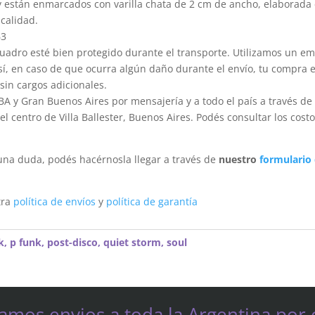
y están enmarcados con varilla chata de 2 cm de ancho, elaborada 
calidad.
63
dro esté bien protegido durante el transporte. Utilizamos un em
sí, en caso de que ocurra algún daño durante el envío, tu compra 
sin cargos adicionales.
A y Gran Buenos Aires por mensajería y a todo el país a través de
 centro de Villa Ballester, Buenos Aires. Podés consultar los costo
una duda, podés hacérnosla llegar a través de
nuestro
formulario
tra
política de envíos
y
política de garantía
k
,
p funk
,
post-disco
,
quiet storm
,
soul
zamos envios a toda la Argentina por 