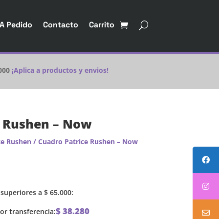
A Pedido
Contacto
Carrito
000
¡Aplica a productos y envios!
e Rushen – Now
ce Rushen
/ Cuadro Patrice Rushen – Now
superiores a
$
65.000
:
$
38.280
r transferencia: