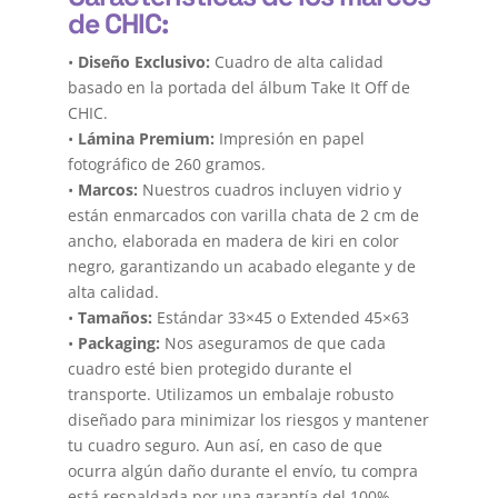
de CHIC:
•
Diseño Exclusivo:
Cuadro de alta calidad
basado en la portada del álbum Take It Off de
CHIC.
•
Lámina Premium:
Impresión en papel
fotográfico de 260 gramos.
•
Marcos:
Nuestros cuadros incluyen vidrio y
están enmarcados con varilla chata de 2 cm de
ancho, elaborada en madera de kiri en color
negro, garantizando un acabado elegante y de
alta calidad.
•
Tamaños:
Estándar 33×45 o Extended 45×63
•
Packaging:
Nos aseguramos de que cada
cuadro esté bien protegido durante el
transporte. Utilizamos un embalaje robusto
diseñado para minimizar los riesgos y mantener
tu cuadro seguro. Aun así, en caso de que
ocurra algún daño durante el envío, tu compra
está respaldada por una garantía del 100%.