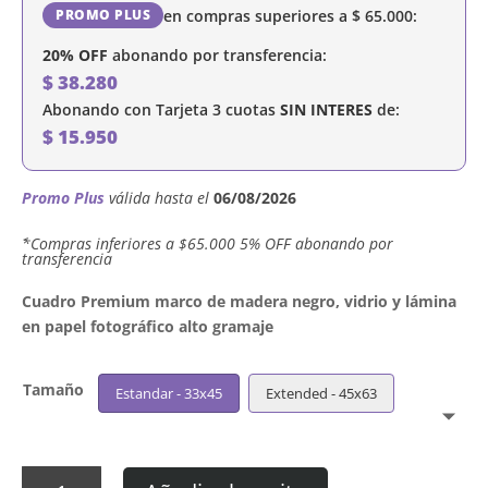
en compras superiores a
$
65.000
:
PROMO PLUS
20% OFF
abonando por transferencia:
$
38.280
Abonando con Tarjeta 3 cuotas
SIN INTERES
de:
$
15.950
Promo Plus
válida hasta el
06/08/2026
´*Compras inferiores a $65.000 5% OFF abonando por
transferencia
Cuadro Premium marco de madera negro, vidrio y lámina
en papel fotográfico alto gramaje
Tamaño
Estandar - 33x45
Extended - 45x63
Cuadro