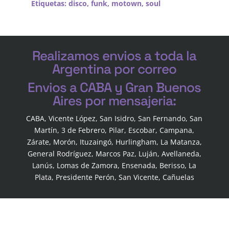
Etiquetas:
disco
,
funk
,
motown
,
soul
Realizamos envios a toda la
Argentina por correo
Envios a CABA y Gran Buenos
Aires por mensajeria:
CABA, Vicente López, San Isidro, San Fernando, San
Martín, 3 de Febrero, Pilar, Escobar, Campana,
Zárate, Morón, Ituzaingó, Hurlingham, La Matanza,
General Rodríguez, Marcos Paz, Luján, Avellaneda,
Lanús, Lomas de Zamora, Ensenada, Berisso, La
Plata, Presidente Perón, San Vicente, Cañuelas