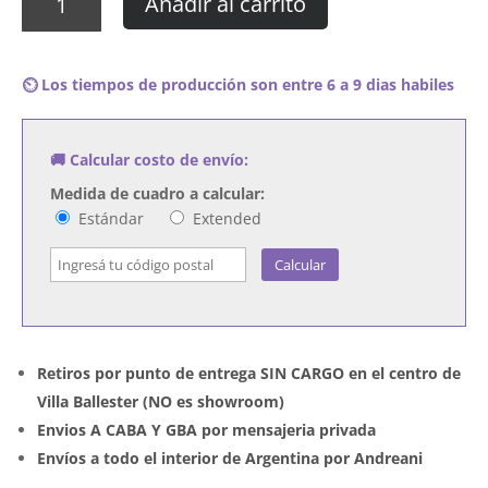
Añadir al carrito
CHIC
-
Take
⏲️ Los tiempos de producción son entre 6 a 9 dias habiles
It
Off
cantidad
🚚 Calcular costo de envío:
Medida de cuadro a calcular:
Estándar
Extended
Calcular
Retiros por punto de entrega SIN CARGO en el centro de
Villa Ballester (NO es showroom)
Envios A CABA Y GBA por mensajeria privada
Envíos a todo el interior de Argentina por Andreani