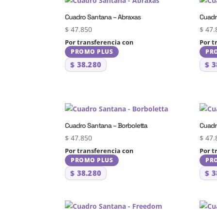
Cuadro Santana – Abraxas
Cuadr
$
47.850
$
47.
Por transferencia con
Por t
PROMO PLUS
PR
$
38.280
$
3
Cuadro Santana – Borboletta
Cuadr
$
47.850
$
47.
Por transferencia con
Por t
PROMO PLUS
PR
$
38.280
$
3