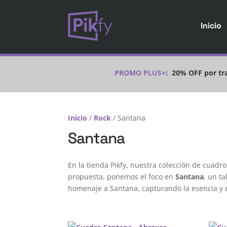
Inicio
PROMO PLUS+
:
20% OFF por tra
Inicio
/
Rock
/ Santana
Santana
En la tienda Pikfy, nuestra colección de cuadr
propuesta, ponemos el foco en
Santana
, un t
homenaje a Santana, capturando la esencia y el