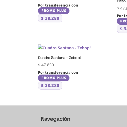
Flesh
Por transferencia con
$
47.
PROMO PLUS
Por t
$
38.280
PR
$
3
Cuadro Santana – Zebop!
$
47.850
Por transferencia con
PROMO PLUS
$
38.280
Navegación