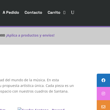
A Pedido
Contacto
Carrito
000
¡Aplica a productos y envios!
idad del mundo de la música. En esta
u propuesta artística única. Cada pieza es un
u espacio con nuestros cuadros de Santana.