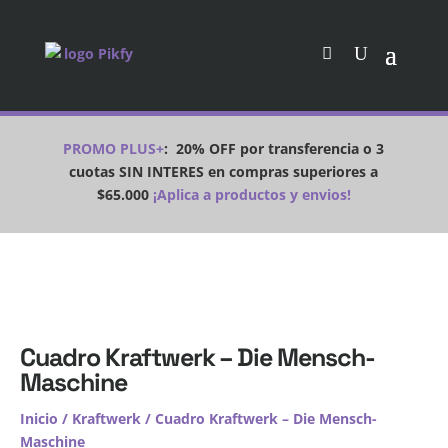
PROMO PLUS+
:
20% OFF por transferencia o 3
cuotas SIN INTERES en compras superiores a
$65.000
¡Aplica a productos y envios!
Cuadro Kraftwerk – Die Mensch-
Maschine
Inicio
/
Kraftwerk
/ Cuadro Kraftwerk – Die Mensch-
Maschine