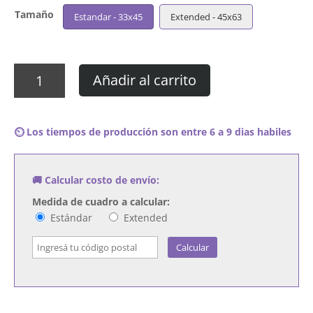
Tamaño
Estandar - 33x45
Extended - 45x63
Cuadro
Añadir al carrito
Kraftwerk
-
Die
⏲️ Los tiempos de producción son entre 6 a 9 dias habiles
Mensch-
Maschine
cantidad
🚚 Calcular costo de envío:
Medida de cuadro a calcular:
Estándar
Extended
Calcular